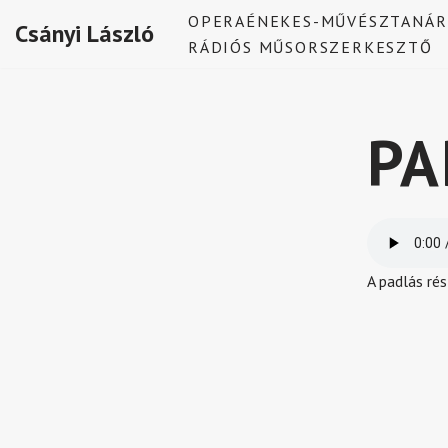
OPERAÉNEKES-MŰVÉSZTANÁR
Csányi László
RÁDIÓS MŰSORSZERKESZTŐ
Skip
to
content
PA
A padlás rés